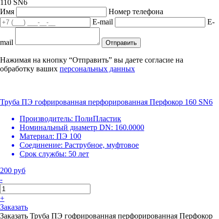
110 SN6
Имя
Номер телефона
E-mail
E-
mail
Отправить
Нажимая на кнопку “Отправить” вы даете согласие на
обработку ваших
персональных данных
Труба ПЭ гофрированная перфорированная Перфокор 160 SN6
Производитель:
ПолиПластик
Номинальный диаметр DN:
160.0000
Материал:
ПЭ 100
Соединение:
Раструбное, муфтовое
Срок службы:
50 лет
200 руб
-
+
Заказать
Заказать Труба ПЭ гофрированная перфорированная Перфокор