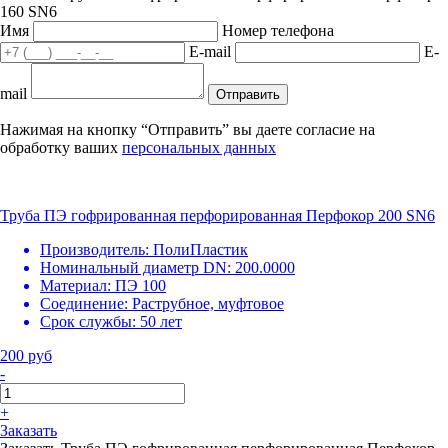
160 SN6
Имя
Номер телефона
E-mail
E-
mail
Отправить
Нажимая на кнопку “Отправить” вы даете согласие на
обработку ваших
персональных данных
Труба ПЭ гофрированная перфорированная Перфокор 200 SN6
Производитель:
ПолиПластик
Номинальный диаметр DN:
200.0000
Материал:
ПЭ 100
Соединение:
Раструбное, муфтовое
Срок службы:
50 лет
200 руб
-
+
Заказать