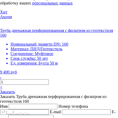
обработку ваших
персональных данных
Хит
Акция
Труба дренажная перфорированная с фильтром из геотекстиля
160
Номинальный диаметр DN:
160
Материал:
ПНД/Геотекстиль
Соединение:
Муфтовое
Срок службы:
50 лет
Ед. измерения:
Бухта 50 м
9 400 руб
-
+
Заказать
Заказать Труба дренажная перфорированная с фильтром из
геотекстиля 160
Имя
Номер телефона
E-mail
E-