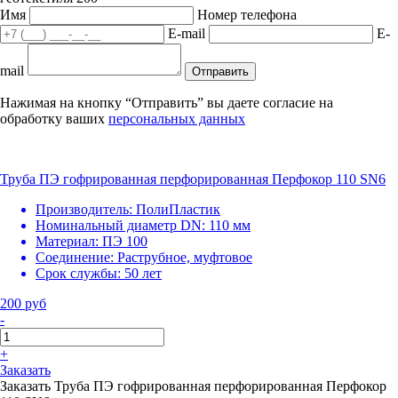
Имя
Номер телефона
E-mail
E-
mail
Отправить
Нажимая на кнопку “Отправить” вы даете согласие на
обработку ваших
персональных данных
Труба ПЭ гофрированная перфорированная Перфокор 110 SN6
Производитель:
ПолиПластик
Номинальный диаметр DN:
110 мм
Материал:
ПЭ 100
Соединение:
Раструбное, муфтовое
Срок службы:
50 лет
200 руб
-
+
Заказать
Заказать Труба ПЭ гофрированная перфорированная Перфокор