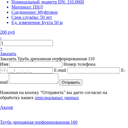
Номинальный диаметр DN:
110.0000
Материал:
ПНД
Соединение:
Муфтовое
Срок службы:
50 лет
Ед. измерения:
Бухта 50 м
200 руб
-
+
Заказать
Заказать Труба дренажная перфорированная 110
Имя
Номер телефона
E-mail
E-
mail
Отправить
Нажимая на кнопку “Отправить” вы даете согласие на
обработку ваших
персональных данных
Акция
Труба дренажная перфорированная 160