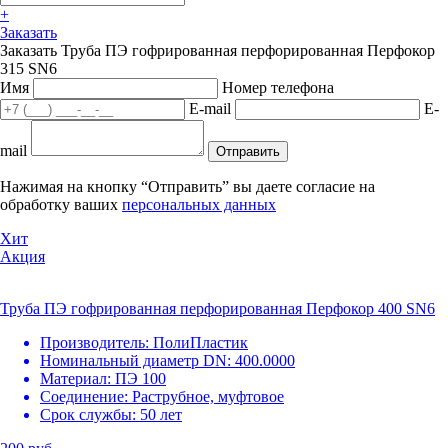
+
Заказать
Заказать Труба ПЭ гофрированная перфорированная Перфокор
315 SN6
Имя
Номер телефона
E-mail
E-
mail
Отправить
Нажимая на кнопку “Отправить” вы даете согласие на
обработку ваших
персональных данных
Хит
Акция
Труба ПЭ гофрированная перфорированная Перфокор 400 SN6
Производитель:
ПолиПластик
Номинальный диаметр DN:
400.0000
Материал:
ПЭ 100
Соединение:
Раструбное, муфтовое
Срок службы:
50 лет