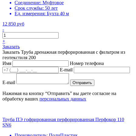
Соединение:
Муфтовое
Срок службы:
50 лет
Ед. измерения:
Бухта 40 м
12 850 руб
-
+
Заказать
Заказать Труба дренажная перфорированная с фильтром из
геотекстиля 200
Имя
Номер телефона
E-mail
E-mail
Отправить
Нажимая на кнопку “Отправить” вы даете согласие на
обработку ваших
персональных данных
Труба ПЭ гофрированная перфорированная Перфокор 110
SN6
Производитель:
ПолиПластик