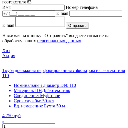
геотекстиля 63
Имя
Номер телефона
E-mail
E-mail
Отправить
Нажимая на кнопку “Отправить” вы даете согласие на
обработку ваших
персональных данных
Хит
Акция
Труба дренажная перфорированная с фильтром из геотекстиля
110
Номинальный диаметр DN:
110
Материал:
ПНД/Геотекстиль
Соединение:
Муфтовое
Срок службы:
50 лет
Ед. измерения:
Бухта 50 м
4 750 руб
-