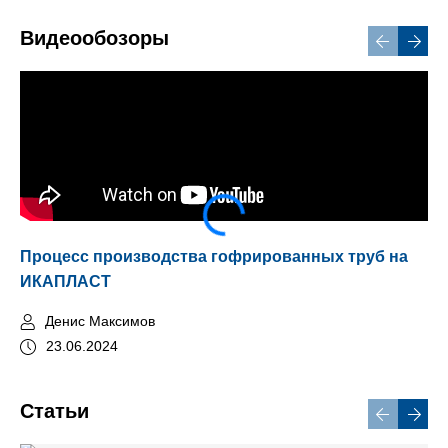
Видеообозоры
Процесс производства гофрированных труб на
Мо
ИКАПЛАСТ
Денис Максимов
23.06.2024
Статьи