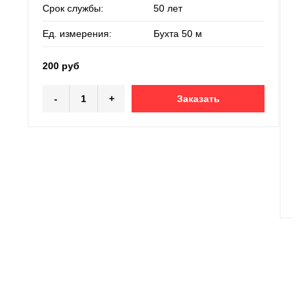
Но
Срок службы:
50 лет
ди
Ед. измерения:
Бухта 50 м
Ма
200 руб
Со
-
+
Заказать
Ср
Ед
4 