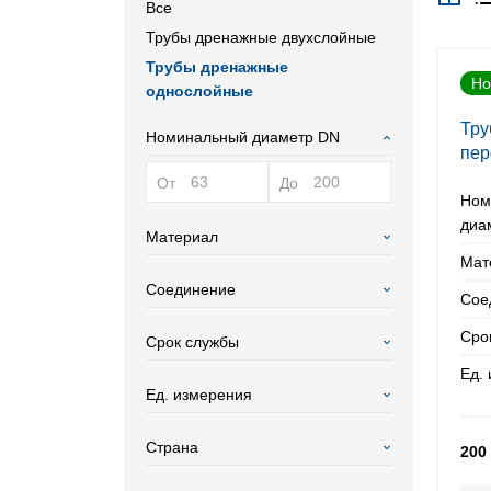
Все
Трубы дренажные двухслойные
Трубы дренажные
Но
однослойные
Тру
Номинальный диаметр DN
пер
От
До
Ном
диа
Материал
Мат
Соединение
Сое
Сро
Срок службы
Ед.
Ед. измерения
Страна
200