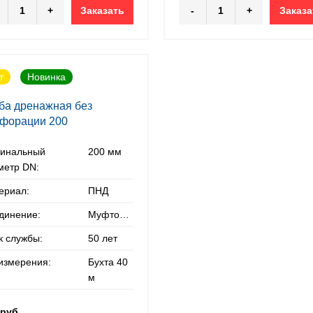
+
Заказать
-
+
Заказа
т
Новинка
ба дренажная без
форации 200
инальный
200 мм
метр DN:
ериал:
ПНД
динение:
Муфтовое
к службы:
50 лет
 измерения:
Бухта 40
м
 руб