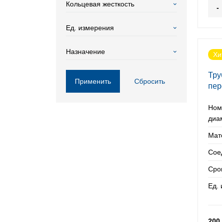
Кольцевая жесткость
-
Ед. измерения
Назначение
Хи
Тру
Применить
Сбросить
пер
Ном
диа
Мат
Сое
Сро
Ед.
200