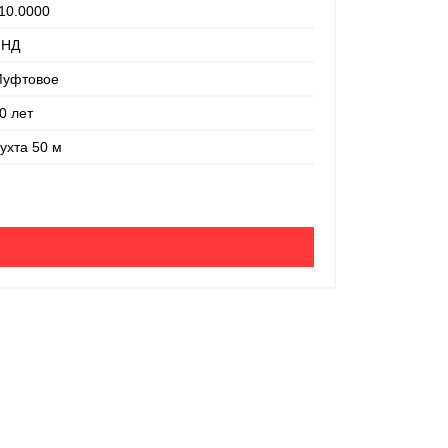
10.0000
ПНД
уфтовое
0 лет
Труба дрен
ухта 50 м
Номинальный
Материал:
Соединение:
Срок службы:
Ед. измерени
4 750 руб
-