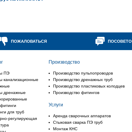
ПОЖАЛОВАТЬСЯ
ПОСОВЕТО
ог
Производство
ы ПЭ
Производство пульпопроводов
ы канализационные
Производство дренажных труб
жные
Производство пластиковых колодцев
ы дренажные
Производство фитингов
форированные
Услуги
фитинги
нги для труб
Аренда сварочных аппаратов
рно-регулирующая
Стыковая сварка ПЭ труб
тура
Монтаж КНС
нцы