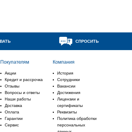
OOO "Пэ-Аш 
ВАТЬ
СПРОСИТЬ
Покупателям
Компания
Акции
История
Кредит и рассрочка
Сотрудники
Отзывы
Вакансии
Вопросы и ответы
Достижения
Наши работы
Лицензии и
Доставка
сертификаты
Оплата
Реквизиты
Гарантии
Политика обработки
Сервис
персональных
данных