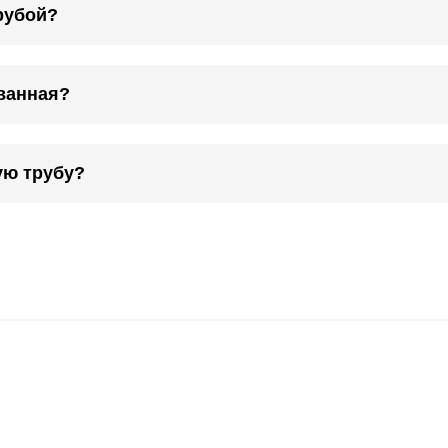
рубой?
ванная?
ую трубу?