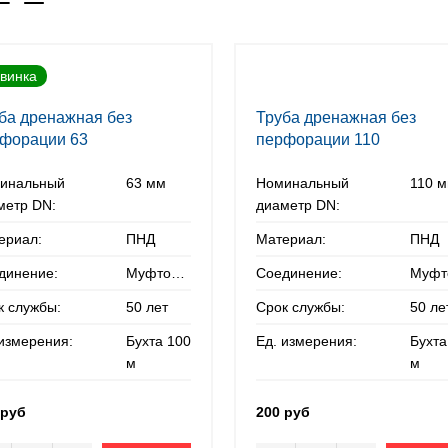
винка
ба дренажная без
Труба дренажная без
форации 63
перфорации 110
инальный
63 мм
Номинальный
110 
метр DN:
диаметр DN:
ериал:
ПНД
Материал:
ПНД
динение:
Муфтовое
Соединение:
к службы:
50 лет
Срок службы:
50 ле
 измерения:
Бухта 100
Ед. измерения:
Бухта
м
м
 руб
200 руб