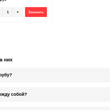
+
Заказать
а них
рубу?
ежду собой?