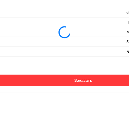
6
М
5
Б
Заказать