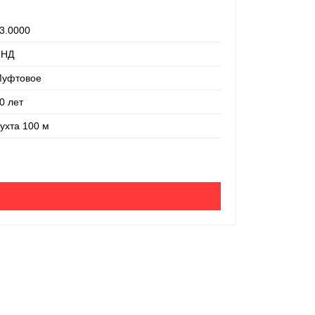
3.0000
Номинальный
ПНД
Материал:
уфтовое
Соединение:
0 лет
Срок службы:
ухта 100 м
Ед. измерени
200 руб
-