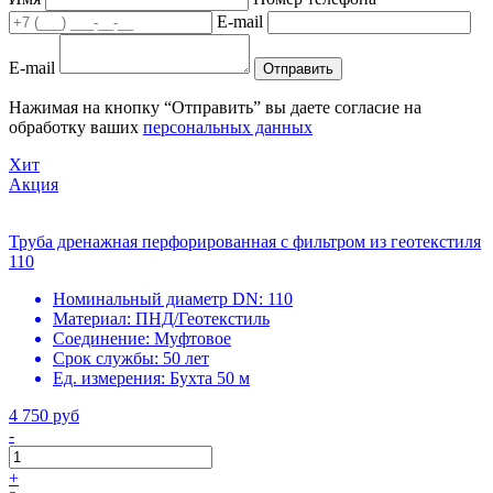
E-mail
E-mail
Отправить
Нажимая на кнопку “Отправить” вы даете согласие на
обработку ваших
персональных данных
Хит
Акция
Труба дренажная перфорированная с фильтром из геотекстиля
110
Номинальный диаметр DN:
110
Материал:
ПНД/Геотекстиль
Соединение:
Муфтовое
Срок службы:
50 лет
Ед. измерения:
Бухта 50 м
4 750 руб
-
+