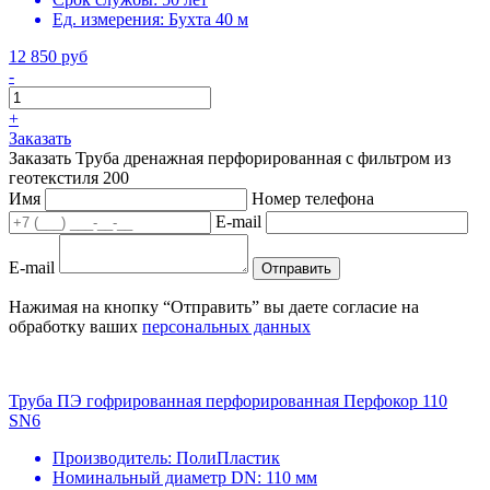
Ед. измерения:
Бухта 40 м
12 850 руб
-
+
Заказать
Заказать Труба дренажная перфорированная с фильтром из
геотекстиля 200
Имя
Номер телефона
E-mail
E-mail
Отправить
Нажимая на кнопку “Отправить” вы даете согласие на
обработку ваших
персональных данных
Труба ПЭ гофрированная перфорированная Перфокор 110
SN6
Производитель:
ПолиПластик
Номинальный диаметр DN:
110 мм