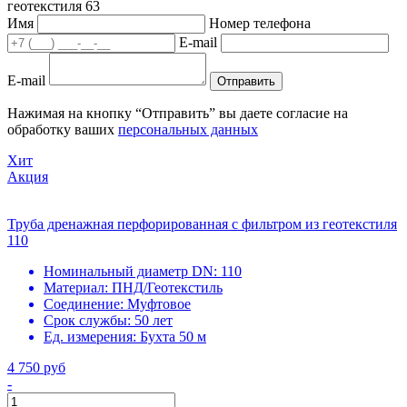
геотекстиля 63
Имя
Номер телефона
E-mail
E-mail
Отправить
Нажимая на кнопку “Отправить” вы даете согласие на
обработку ваших
персональных данных
Хит
Акция
Труба дренажная перфорированная с фильтром из геотекстиля
110
Номинальный диаметр DN:
110
Материал:
ПНД/Геотекстиль
Соединение:
Муфтовое
Срок службы:
50 лет
Ед. измерения:
Бухта 50 м
4 750 руб
-