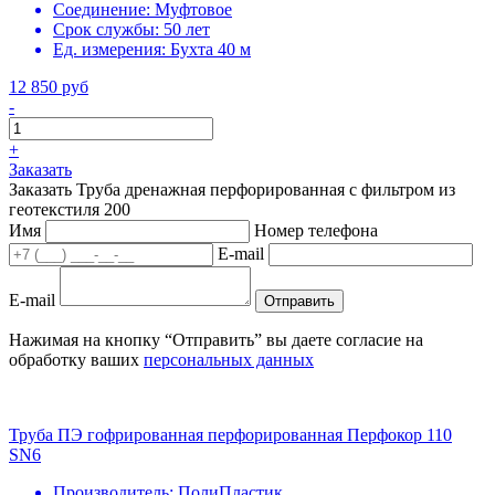
Соединение:
Муфтовое
Срок службы:
50 лет
Ед. измерения:
Бухта 40 м
12 850 руб
-
+
Заказать
Заказать Труба дренажная перфорированная с фильтром из
геотекстиля 200
Имя
Номер телефона
E-mail
E-mail
Отправить
Нажимая на кнопку “Отправить” вы даете согласие на
обработку ваших
персональных данных
Труба ПЭ гофрированная перфорированная Перфокор 110
SN6
Производитель:
ПолиПластик