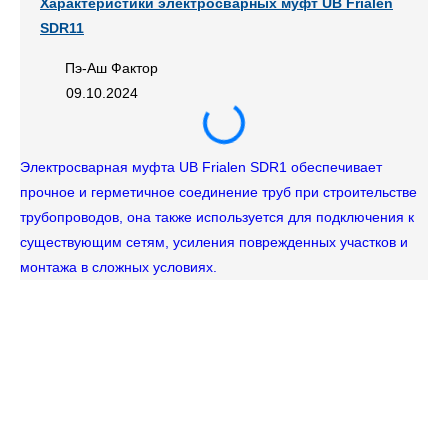
Характеристики электросварных муфт UB Frialen
SDR11
Пэ-Аш Фактор
09.10.2024
Электросварная муфта UB Frialen SDR1 обеспечивает
прочное и герметичное соединение труб при строительстве
трубопроводов, она также используется для подключения к
существующим сетям, усиления поврежденных участков и
монтажа в сложных условиях.
Тр
не
ин
пр
ра
Ро