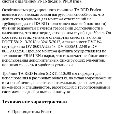
систем с давлением PN16 (вода) и PN10 (газ).
Особенностью редукционного тройника TA RED Frialen
является его высокая осевая нагрузочная способность, что
делает его идеальным для монтажа ответвлений на
трубопроводах из ПЭ-ВП (полиэтилен высокой плотности).
Фитинг разработан с учетом требований долговечности и
надежности, что подтверждается сроком службы до 50 лет. Он
соответствует актуальным стандартам качества, включая
ГОСТ 58121.3-2018 и 32415-2013, а также имеет DVGW-
сертификаты DV-8601AU2248, DV-8606AU2249 и DV-
8611AU2250. Процесс монтажа фитинга осуществляется по
технологии FRIALEN-сварки, что исключает необходимость
использования дополнительных фиксирующих элементов,
повышая скорость и удобство установки.
Тройник TA RED Frialen SDR11 110х90 мм подходит для
использования в различных областях, включая водоснабжение
и газоснабжение, и является оптимальным решением для
инженеров и специалистов, работающих с трубопроводными
системами средней и высокой нагрузки.
Технические характеристики
Производитель:
Friatec