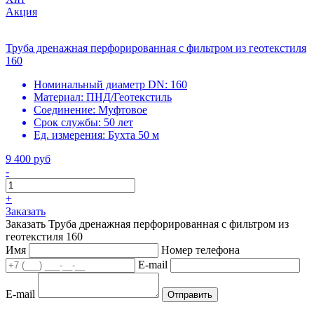
Акция
Труба дренажная перфорированная с фильтром из геотекстиля
160
Номинальный диаметр DN:
160
Материал:
ПНД/Геотекстиль
Соединение:
Муфтовое
Срок службы:
50 лет
Ед. измерения:
Бухта 50 м
9 400 руб
-
+
Заказать
Заказать Труба дренажная перфорированная с фильтром из
геотекстиля 160
Имя
Номер телефона
E-mail
E-mail
Отправить