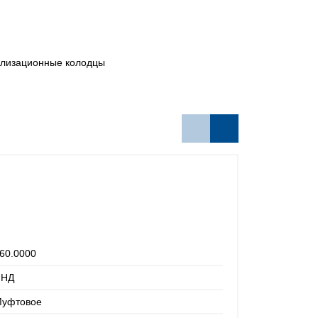
лизационные колодцы
Хит
Акц
60.0000
ПНД
уфтовое