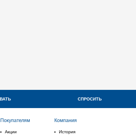
Характерист
Пэ-Аш Фа
Удлинённая э
ВАТЬ
СПРОСИТЬ
Покупателям
Компания
Акции
История