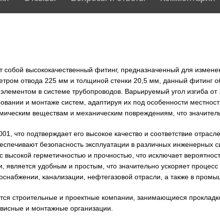
 собой высококачественный фитинг, предназначенный для измене
тром отвода 225 мм и толщиной стенки 20,5 мм, данный фитинг о
элементом в системе трубопроводов. Варьируемый угол изгиба от 1
ровании и монтаже систем, адаптируя их под особенности местнос
имическим веществам и механическим повреждениям, что значительн
2001, что подтверждает его высокое качество и соответствие отра
еспечивают безопасность эксплуатации в различных инженерных с
с высокой герметичностью и прочностью, что исключает вероятност
, является удобным и простым, что значительно ускоряет процесс 
оснабжении, канализации, нефтегазовой отрасли, а также в пром
ся строительные и проектные компании, занимающиеся прокладко
рвисные и монтажные организации.