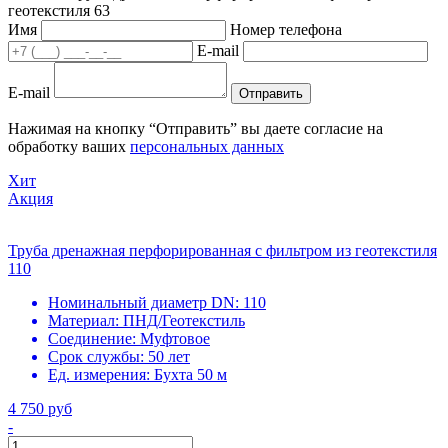
геотекстиля 63
Имя
Номер телефона
E-mail
E-mail
Отправить
Нажимая на кнопку “Отправить” вы даете согласие на
обработку ваших
персональных данных
Хит
Акция
Труба дренажная перфорированная с фильтром из геотекстиля
110
Номинальный диаметр DN:
110
Материал:
ПНД/Геотекстиль
Соединение:
Муфтовое
Срок службы:
50 лет
Ед. измерения:
Бухта 50 м
4 750 руб
-