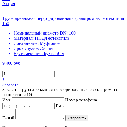
Акция
Труба дренажная перфорированная с фильтром из геотекстиля
160
Номинальный диаметр DN:
160
Материал:
ПНД/Геотекстиль
Соединение:
Муфтовое
Срок службы:
50 лет
Ед. измерения:
Бухта 50 м
9 400 руб
-
+
Заказать
Заказать Труба дренажная перфорированная с фильтром из
геотекстиля 160
Имя
Номер телефона
E-mail
E-mail
Отправить