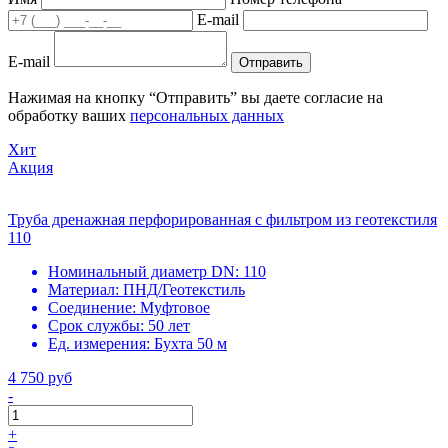
E-mail
E-mail
Отправить
Нажимая на кнопку “Отправить” вы даете согласие на
обработку ваших
персональных данных
Хит
Акция
Труба дренажная перфорированная с фильтром из геотекстиля
110
Номинальный диаметр DN:
110
Материал:
ПНД/Геотекстиль
Соединение:
Муфтовое
Срок службы:
50 лет
Ед. измерения:
Бухта 50 м
4 750 руб
-
+