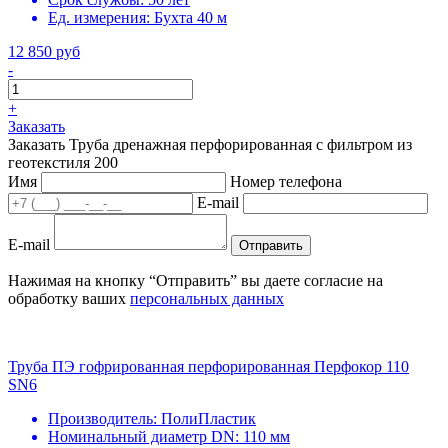
Ед. измерения:
Бухта 40 м
12 850 руб
-
+
Заказать
Заказать Труба дренажная перфорированная с фильтром из
геотекстиля 200
Имя
Номер телефона
E-mail
E-mail
Отправить
Нажимая на кнопку “Отправить” вы даете согласие на
обработку ваших
персональных данных
Труба ПЭ гофрированная перфорированная Перфокор 110
SN6
Производитель:
ПолиПластик
Номинальный диаметр DN:
110 мм