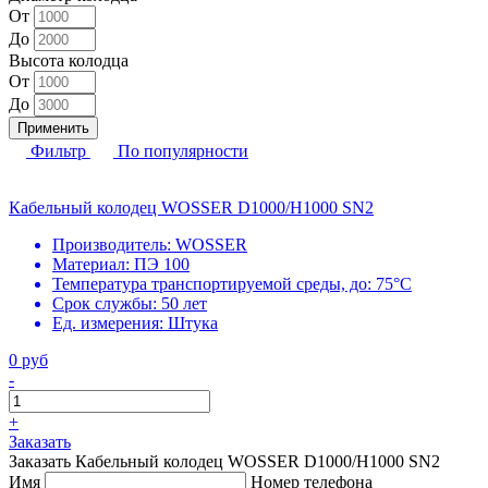
От
До
Высота колодца
От
До
Применить
Фильтр
По популярности
Кабельный колодец WOSSER D1000/H1000 SN2
Производитель:
WOSSER
Материал:
ПЭ 100
Температура транспортируемой среды, до:
75°С
Срок службы:
50 лет
Ед. измерения:
Штука
0 руб
-
+
Заказать
Заказать Кабельный колодец WOSSER D1000/H1000 SN2
Имя
Номер телефона