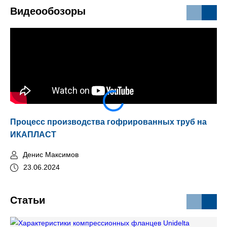
Видеообозоры
Процесс производства гофрированных труб на
Мо
ИКАПЛАСТ
Денис Максимов
23.06.2024
Статьи