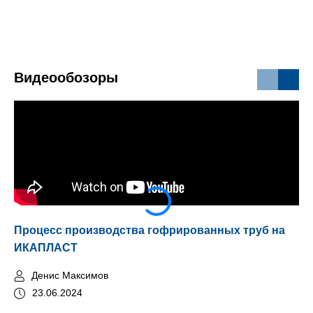
Видеообозоры
Процесс производства гофрированных труб на
Мо
ИКАПЛАСТ
Денис Максимов
23.06.2024