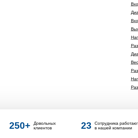
Вхо
Диа
Вхо
Вых
Нап
Ра
Диа
Вес
Ра
Нап
Ра
250
+
23
Довольных
Сотрудника работаю
клиентов
в нашей компании