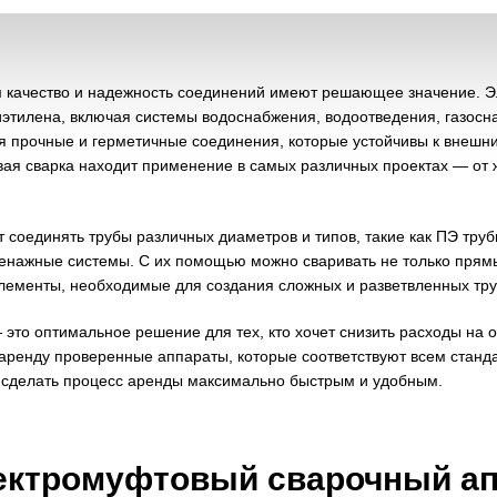
м качество и надежность соединений имеют решающее значение. 
этилена, включая системы водоснабжения, водоотведения, газосна
ая прочные и герметичные соединения, которые устойчивы к внешн
вая сварка находит применение в самых различных проектах — о
оединять трубы различных диаметров и типов, такие как ПЭ труб
енажные системы. С их помощью можно сваривать не только прямые
элементы, необходимые для создания сложных и разветвленных тр
то оптимальное решение для тех, кто хочет снизить расходы на о
аренду проверенные аппараты, которые соответствуют всем станда
 сделать процесс аренды максимально быстрым и удобным.
лектромуфтовый сварочный а