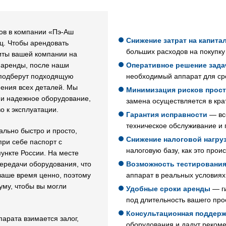
ов в компании «Пэ-Аш
Снижение затрат на капит
ц. Чтобы арендовать
больших расходов на покупку
иты вашей компании на
 аренды, после наши
Оперативное решение зада
 подберут подходящую
необходимый аппарат для ср
нения всех деталей. Мы
Минимизация рисков прост
 и надежное оборудование,
замена осуществляется в кра
о к эксплуатации.
Гарантия исправности
— вс
техническое обслуживание и 
льно быстро и просто,
Снижение налоговой нагру
ри себе паспорт с
налоговую базу, как это про
ункте России. На месте
ередачи оборудования, что
Возможность тестирования
ваше время ценно, поэтому
аппарат в реальных условиях
уму, чтобы вы могли
Удобные сроки аренды
— ги
под длительность вашего про
Консультационная поддерж
арата взимается залог,
оборудования и дадут рекоме