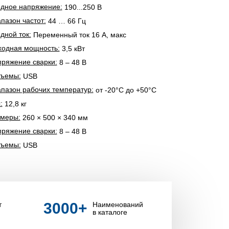
дное напряжение:
190...250 В
пазон частот:
44 … 66 Гц
дной ток:
Переменный ток 16 A, макс
одная мощность:
3,5 кВт
ряжение сварки:
8 – 48 В
зъемы:
USB
пазон рабочих температур:
от -20°С до +50°С
:
12,8 кг
змеры:
260 × 500 × 340 мм
ряжение сварки:
8 – 48 В
зъемы:
USB
3000
+
т
Наименований
в каталоге