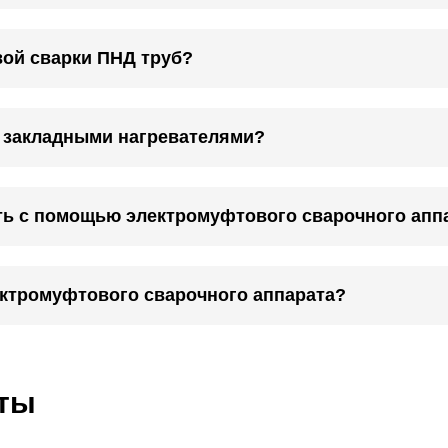
ой сварки ПНД труб?
с закладными нагревателями?
ть с помощью электромуфтового сварочного апп
ектромуфтового сварочного аппарата?
кты