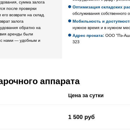
удования, сумма залога
Оптимизация складских ра
тся после проверки
обслуживания собственного 
 его возврате на склад.
зврат залога
Мобильность и доступност
удования обратно на
нужное время и в нужном мест
овия аренды были
Адрес проката:
OOO "Пэ-Аш Ф
 с нами — удобным и
323
арочного аппарата
Цена за сутки
1 500 руб