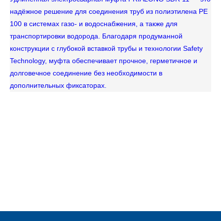
надёжное решение для соединения труб из полиэтилена PE
100 в системах газо- и водоснабжения, а также для
транспортировки водорода. Благодаря продуманной
конструкции с глубокой вставкой трубы и технологии Safety
Technology, муфта обеспечивает прочное, герметичное и
Фи
долговечное соединение без необходимости в
пр
дополнительных фиксаторах.
ин
ме
бе
дл
в 
та