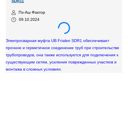
SDR11
Пэ-Аш Фактор
09.10.2024
Электросварная муфта UB Frialen SDR1 обеспечивает
прочное и герметичное соединение труб при строительстве
трубопроводов, она также используется для подключения к
существующим сетям, усиления поврежденных участков и
монтажа в сложных условиях.
Тр
не
ин
пр
ра
Ро
ре