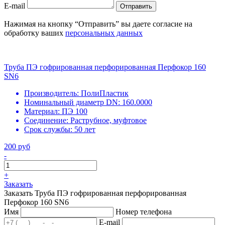
E-mail
Отправить
Нажимая на кнопку “Отправить” вы даете согласие на
обработку ваших
персональных данных
Труба ПЭ гофрированная перфорированная Перфокор 160
SN6
Производитель:
ПолиПластик
Номинальный диаметр DN:
160.0000
Материал:
ПЭ 100
Соединение:
Раструбное, муфтовое
Срок службы:
50 лет
200 руб
-
+
Заказать
Заказать Труба ПЭ гофрированная перфорированная
Перфокор 160 SN6
Имя
Номер телефона
E-mail