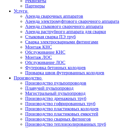
Реквизиты
Партнеры
Услуги
Аренда сварочных аппаратов
Аренда электромуфтового сварочного аппарата
Аренда стыкового сварочного аппарата
Аренда раструбного аппарата для сварки
Стыковая сварка ПЭ труб
Сварка электросварными фитингами
Монтаж КНС
Обслуживание КНС
Монтаж ЛОС
Обслуживание ЛОС
Футеровка бетонных колодцев
Проварка швов футерованных колодцев
Производство
Производство пульпопроводов
Плавучий пульпопровод
Магистральный пульпопровод
Производство дренажных труб
Производство гофрированных труб
Производство пластиковых колодцев
Производство пластиковых емкостей
Производство сварных фитингов
Производство теплоизолированных труб