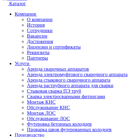
Каталог
Компания
О компании
История
Сотрудники
Вакансии
Достижения
Лицензии и сертификаты
Реквизиты
Партнеры
Услуги
Аренда сварочных аппаратов
Аренда электромуфтового сварочного аппарата
Аренда стыкового сварочного аппарата
Аренда раструбного аппарата для сварки
Стыковая сварка ПЭ труб
Сварка электросварными фитингами
Монтаж КНС
Обслуживание КНС
Монтаж ЛОС
Обслуживание ЛОС
Футеровка бетонных колодцев
Проварка швов футерованных колодцев
Производство