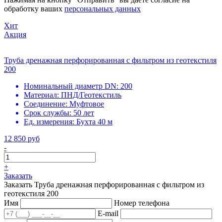
обработку ваших
персональных данных
Хит
Акция
Труба дренажная перфорированная с фильтром из геотекстиля
200
Номинальный диаметр DN:
200
Материал:
ПНД/Геотекстиль
Соединение:
Муфтовое
Срок службы:
50 лет
Ед. измерения:
Бухта 40 м
12 850 руб
-
+
Заказать
Заказать Труба дренажная перфорированная с фильтром из
геотекстиля 200
Имя
Номер телефона
E-mail