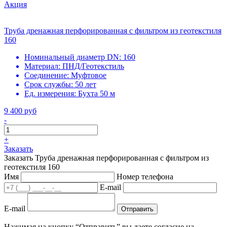
Акция
Труба дренажная перфорированная с фильтром из геотекстиля
160
Номинальный диаметр DN:
160
Материал:
ПНД/Геотекстиль
Соединение:
Муфтовое
Срок службы:
50 лет
Ед. измерения:
Бухта 50 м
9 400 руб
-
+
Заказать
Заказать Труба дренажная перфорированная с фильтром из
геотекстиля 160
Имя
Номер телефона
E-mail
E-mail
Отправить
Нажимая на кнопку “Отправить” вы даете согласие на