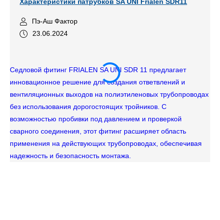
Характеристики патрубков SA UNI Frialen SDR11
Пэ-Аш Фактор
23.06.2024
Седловой фитинг FRIALEN SA UNI SDR 11 предлагает
инновационное решение для создания ответвлений и
вентиляционных выходов на полиэтиленовых трубопроводах
без использования дорогостоящих тройников. С
возможностью пробивки под давлением и проверкой
сварного соединения, этот фитинг расширяет область
применения на действующих трубопроводах, обеспечивая
надежность и безопасность монтажа.
Уд
на
10
тр
ко