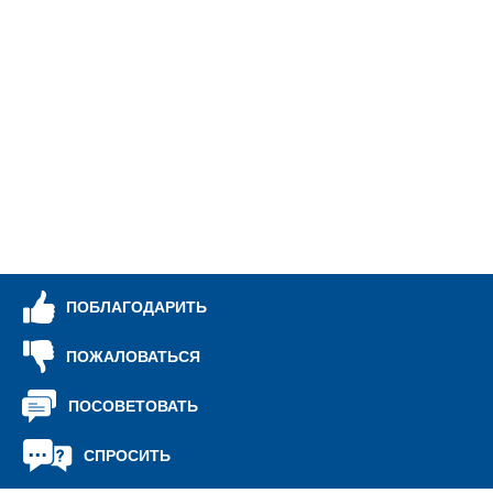
10
тр
ко
Te
до
до
ПОБЛАГОДАРИТЬ
ПОЖАЛОВАТЬСЯ
ПОСОВЕТОВАТЬ
СПРОСИТЬ