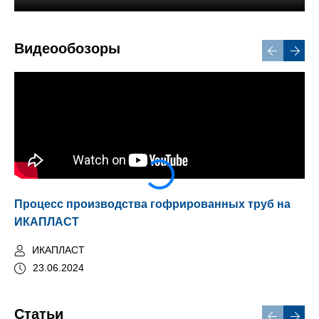
Видеообозоры
Процесс производства гофрированных труб на
Тр
ИКАПЛАСТ
ИКАПЛАСТ
23.06.2024
Статьи