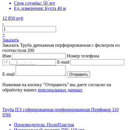
Срок службы:
50 лет
Ед. измерения:
Бухта 40 м
12 850 руб
-
+
Заказать
Заказать Труба дренажная перфорированная с фильтром из
геотекстиля 200
Имя
Номер телефона
E-mail
E-mail
Отправить
Нажимая на кнопку “Отправить” вы даете согласие на
обработку ваших
персональных данных
Труба ПЭ гофрированная перфорированная Перфокор 110
SN6
Производитель:
ПолиПластик
Номинальный диаметр DN:
110 мм