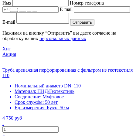
Имя
Номер телефона
E-mail
E-mail
Отправить
Нажимая на кнопку “Отправить” вы даете согласие на
обработку ваших
персональных данных
Хит
Акция
Труба дренажная перфорированная с фильтром из геотекстиля
110
Номинальный диаметр DN:
110
Материал:
ПНД/Геотекстиль
Соединение:
Муфтовое
Срок службы:
50 лет
Ед. измерения:
Бухта 50 м
4 750 руб
-
+