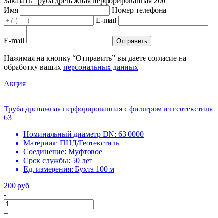
Заказать Труба дренажная перфорированная 200
Имя
Номер телефона
E-mail
E-mail
Отправить
Нажимая на кнопку “Отправить” вы даете согласие на
обработку ваших
персональных данных
Акция
Труба дренажная перфорированная с фильтром из геотекстиля
63
Номинальный диаметр DN:
63.0000
Материал:
ПНД/Геотекстиль
Соединение:
Муфтовое
Срок службы:
50 лет
Ед. измерения:
Бухта 100 м
200 руб
-
+