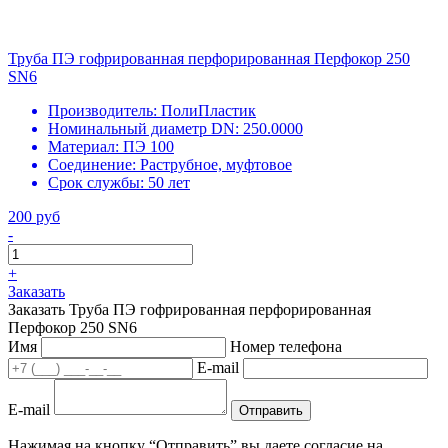
Труба ПЭ гофрированная перфорированная Перфокор 250
SN6
Производитель:
ПолиПластик
Номинальный диаметр DN:
250.0000
Материал:
ПЭ 100
Соединение:
Раструбное, муфтовое
Срок службы:
50 лет
200 руб
-
+
Заказать
Заказать Труба ПЭ гофрированная перфорированная
Перфокор 250 SN6
Имя
Номер телефона
E-mail
E-mail
Отправить
Нажимая на кнопку “Отправить” вы даете согласие на