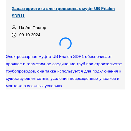
Характеристики электросварных муфт UB Frialen
SDR11
Пэ-Аш Фактор
09.10.2024
Электросварная муфта UB Frialen SDR1 обеспечивает
прочное и герметичное соединение труб при строительстве
трубопроводов, она также используется для подключения к
существующим сетям, усиления поврежденных участков и
монтажа в сложных условиях.
Вы
по
эк
до