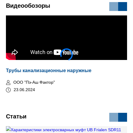
Видеообозоры
Трубы канализационные наружные
Пл
ка
OOO "Пэ-Аш Фактор"
23.06.2024
Статьи