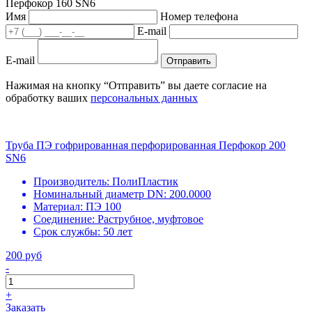
Перфокор 160 SN6
Имя
Номер телефона
E-mail
E-mail
Отправить
Нажимая на кнопку “Отправить” вы даете согласие на
обработку ваших
персональных данных
Труба ПЭ гофрированная перфорированная Перфокор 200
SN6
Производитель:
ПолиПластик
Номинальный диаметр DN:
200.0000
Материал:
ПЭ 100
Соединение:
Раструбное, муфтовое
Срок службы:
50 лет
200 руб
-
+
Заказать