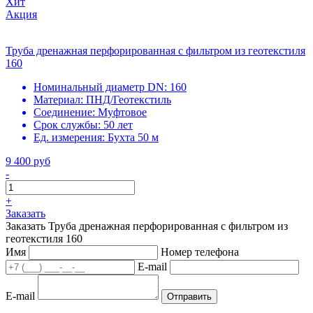
Хит
Акция
Труба дренажная перфорированная с фильтром из геотекстиля
160
Номинальный диаметр DN:
160
Материал:
ПНД/Геотекстиль
Соединение:
Муфтовое
Срок службы:
50 лет
Ед. измерения:
Бухта 50 м
9 400 руб
-
+
Заказать
Заказать Труба дренажная перфорированная с фильтром из
геотекстиля 160
Имя
Номер телефона
E-mail
E-mail
Отправить