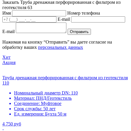
Заказать Труба дренажная перфорированная с фильтром из
геотекстиля 63
Имя
Номер телефона
E-mail
E-mail
Отправить
Нажимая на кнопку “Отправить” вы даете согласие на
обработку ваших
персональных данных
Хит
Акция
Труба дренажная перфорированная с фильтром из геотекстиля
110
Номинальный диаметр DN:
110
Материал:
ПНД/Геотекстиль
Соединение:
Муфтовое
Срок службы:
50 лет
Ед. измерения:
Бухта 50 м
4 750 руб
-