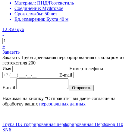
Материал:
ПНД/Геотекстиль
Соединение:
Муфтовое
Срок службы:
50 лет
Ед. измерения:
Бухта 40 м
12 850 руб
-
+
Заказать
Заказать Труба дренажная перфорированная с фильтром из
геотекстиля 200
Имя
Номер телефона
E-mail
E-mail
Отправить
Нажимая на кнопку “Отправить” вы даете согласие на
обработку ваших
персональных данных
Труба ПЭ гофрированная перфорированная Перфокор 110
SN6