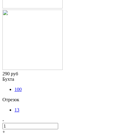
290 руб
Бухта
100
Отрезок
13
-
+