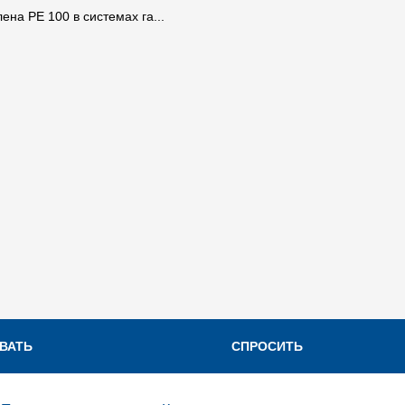
а PE 100 в системах га...
Характерист
Пэ-Аш Фа
Электросварн
ВАТЬ
СПРОСИТЬ