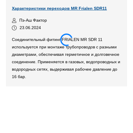
Характеристики переходов MR Frialen SDR11
Пэ-Аш Фактор
23.06.2024
Соединительный фитинг FRIALEN MR SDR 11
используется при монтаже трубопроводов с разными
диаметрами, обеспечивая герметичное и долговечное
соединение. Применяется в газовых, водопроводных и
водородных сетях, выдерживая рабочее давление до
16 бар.
Му
со
се
пр