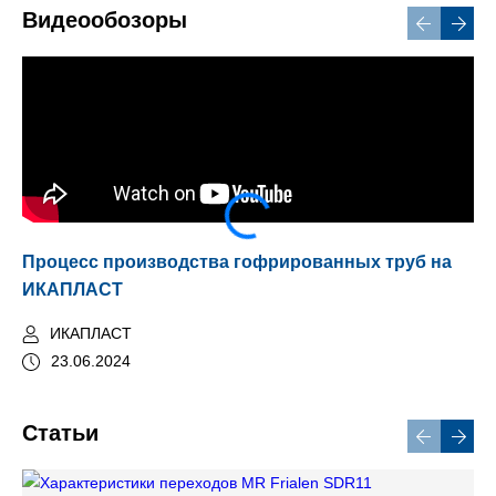
Видеообозоры
Процесс производства гофрированных труб на
Тр
ИКАПЛАСТ
ИКАПЛАСТ
23.06.2024
Статьи