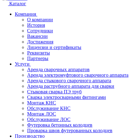
Каталог
Компания
О компании
История
Сотрудники
Вакансии
Достижения
Лицензии и сертификаты
Реквизиты
Партнеры
Услуги
Аренда сварочных аппаратов
Аренда электромуфтового сварочного аппарата
Аренда стыкового сварочного аппарата
Аренда раструбного аппарата для сварки
Стыковая сварка ПЭ труб
Сварка электросварными фитингами
Монтаж КНС
Обслуживание КНС
Монтаж ЛОС
Обслуживание ЛОС
Футеровка бетонных колодцев
Проварка швов футерованных колодцев
Производство