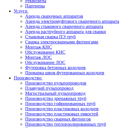
Реквизиты
Партнеры
Услуги
Аренда сварочных аппаратов
Аренда электромуфтового сварочного аппарата
Аренда стыкового сварочного аппарата
Аренда раструбного аппарата для сварки
Стыковая сварка ПЭ труб
Сварка электросварными фитингами
Монтаж КНС
Обслуживание КНС
Монтаж ЛОС
Обслуживание ЛОС
Футеровка бетонных колодцев
Проварка швов футерованных колодцев
Производство
Производство пульпопроводов
Плавучий пульпопровод
Магистральный пульпопровод
Производство дренажных труб
Производство гофрированных труб
Производство пластиковых колодцев
Производство пластиковых емкостей
Производство сварных фитингов
Производство теплоизолированных труб