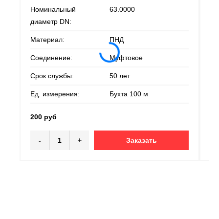
Номинальный
63.0000
Но
диаметр DN:
ди
Материал:
ПНД
Ма
Соединение:
Муфтовое
Со
Срок службы:
50 лет
Ср
Ед. измерения:
Бухта 100 м
Ед
200 руб
20
-
+
Заказать