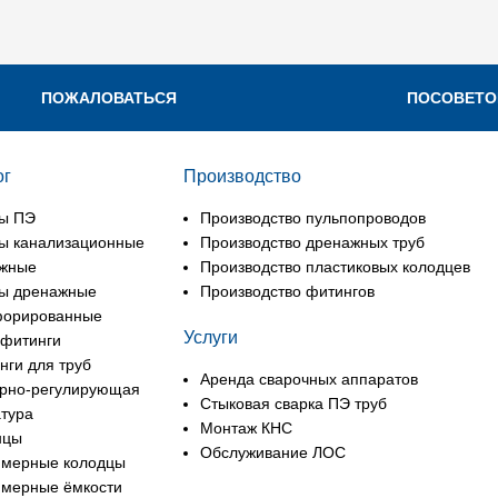
ПОЖАЛОВАТЬСЯ
ПОСОВЕТО
ог
Производство
ы ПЭ
Производство пульпопроводов
ы канализационные
Производство дренажных труб
жные
Производство пластиковых колодцев
ы дренажные
Производство фитингов
форированные
Услуги
фитинги
нги для труб
Аренда сварочных аппаратов
рно-регулирующая
Стыковая сварка ПЭ труб
тура
Монтаж КНС
нцы
Обслуживание ЛОС
мерные колодцы
мерные ёмкости