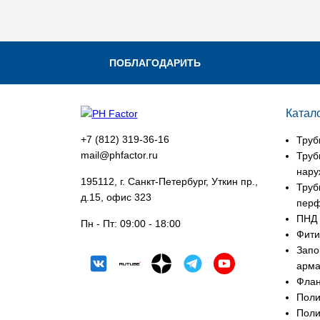
ПОБЛАГОДАРИТЬ
Катал
+7 (812) 319-36-16
Труб
mail@phfactor.ru
Труб
нару
195112, г. Санкт-Петербург, Уткин пр.,
Труб
д.15, офис 323
пер
ПНД 
Пн - Пт:
09:00 - 18:00
Фити
Запо
арма
Фла
Поли
Поли