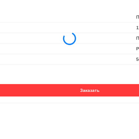
П
1
П
Р
5
Заказать