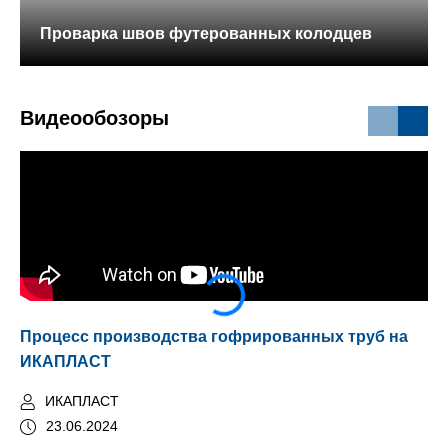
Проварка швов футерованных колодцев
Видеообозоры
Процесс производства гофрированных труб на
Мо
ИКАПЛАСТ
ИКАПЛАСТ
23.06.2024