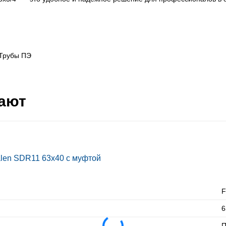
Трубы ПЭ
пают
alen SDR11 63х40 с муфтой
F
6
П