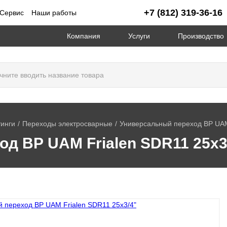
+7 (812) 319-36-16
Сервис
Наши работы
Компания
Услуги
Производство
инги
Переходы электросварные
Универсальный переход ВР UAM
д ВР UAM Frialen SDR11 25х3