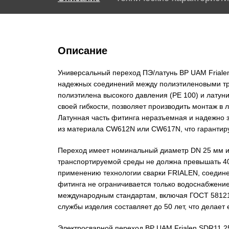
Описание
Универсальный переход ПЭ/латунь ВР UAM Friale
надежных соединений между полиэтиленовыми тру
полиэтилена высокого давления (PE 100) и латуни
своей гибкости, позволяет производить монтаж 
Латунная часть фитинга неразъемная и надежно з
из материала CW612N или CW617N, что гарантиру
Переход имеет номинальный диаметр DN 25 мм и
транспортируемой среды не должна превышать 40
применению технологии сварки FRIALEN, соедин
фитинга не ограничивается только водоснабжени
международным стандартам, включая ГОСТ 58121
службы изделия составляет до 50 лет, что делае
Электросварной переход ВР UAM Frialen SDR11 2