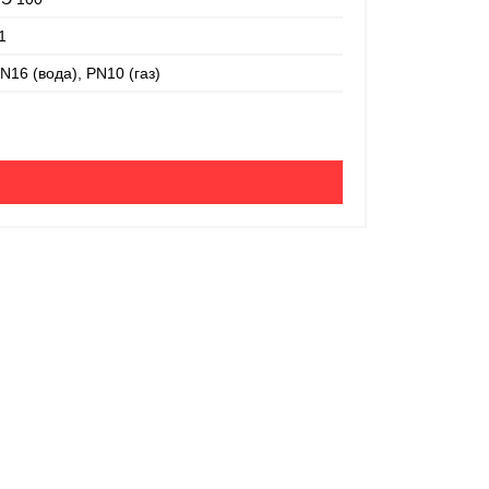
1
Труба ПЭ 10
N16 (вода), PN10 (газ)
Производител
Толщина стен
Номинальный
Материал:
SDR:
200 руб
-