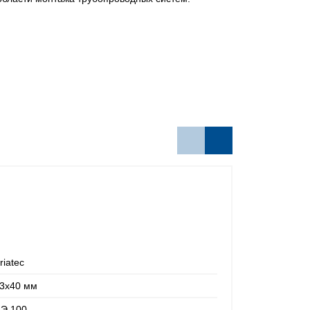
riatec
3х40 мм
Э 100