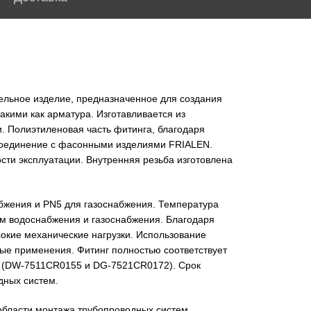
ельное изделие, предназначенное для создания
кими как арматура. Изготавливается из
и. Полиэтиленовая часть фитинга, благодаря
 соединение с фасонными изделиями FRIALEN.
сти эксплуатации. Внутренняя резьба изготовлена
бжения и PN5 для газоснабжения. Температура
м водоснабжения и газоснабжения. Благодаря
кие механические нагрузки. Использование
ые применения. Фитинг полностью соответствует
W (DW-7511CR0155 и DG-7521CR0172). Срок
дных систем.
области монтажа трубопроводных систем.