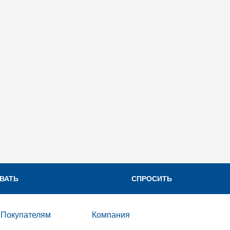
Производств
Пэ-Аш Фа
Трубы из пол
ВАТЬ
СПРОСИТЬ
Покупателям
Компания