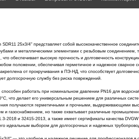
n SDR11 25х3/4" представляет собой высококачественное соединит
бами и металлическими элементами с резьбовым соединением, та
, что обеспечивает высокую прочность и долговечность конструкци
в любом положении, обеспечивая герметичное и надежное сварное
акреплена от прокручивания в ПЭ-НД, что способствует долговечно
ет долгосрочную службу без риска повреждений.
 способен работать при номинальном давлении PN16 для водосна
°C, что делает его универсальным решением для различных систе
ения получаются герметичными и прочными, выдерживающими высо
ем и газоснабжением, но также охватывает различные промышленн
.3-2018 и 32415-2013, а также имеет сертификаты качества DVG
т его идеальным выбором для долгосрочных и надежных трубопрово
5х3/4" — это удобное и надежное решение для профессионалов в 