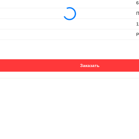
6
П
1
P
Заказать