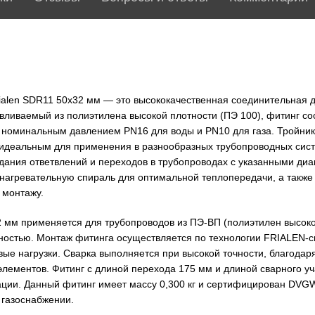
ialen SDR11 50х32 мм — это высококачественная соединительная д
вливаемый из полиэтилена высокой плотности (ПЭ 100), фитинг со
 номинальным давлением PN16 для воды и PN10 для газа. Тройник
о идеальным для применения в разнообразных трубопроводных сис
оздания ответвлений и переходов в трубопроводах с указанными ди
 нагревательную спираль для оптимальной теплопередачи, а такж
 монтажу.
 мм применяется для трубопроводов из ПЭ-ВП (полиэтилен высокой
ностью. Монтаж фитинга осуществляется по технологии FRIALEN-св
ые нагрузки. Сварка выполняется при высокой точности, благодар
лементов. Фитинг с длиной перехода 175 мм и длиной сварного уч
ации. Данный фитинг имеет массу 0,300 кг и сертифицирован DVGW,
 газоснабжении.