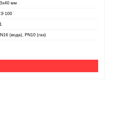
3х40 мм
Э 100
1
Труба ПЭ 10
N16 (вода), PN10 (газ)
Производител
Толщина стен
Номинальный
Материал:
SDR:
200 руб
-