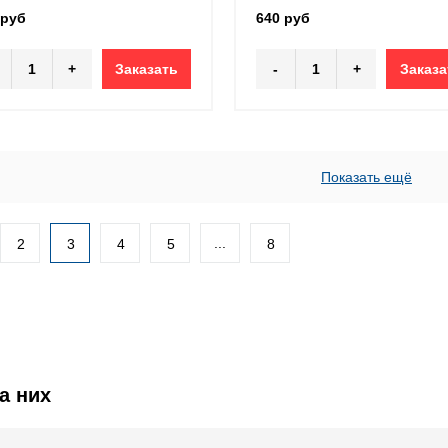
 руб
640 руб
+
Заказать
-
+
Заказа
Показать ещё
...
2
3
4
5
8
а них