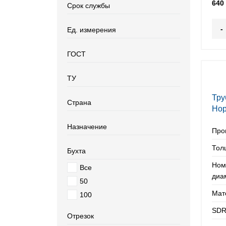
640
Срок службы
-
Ед. измерения
ГОСТ
ТУ
Тру
Страна
Нор
мм
Назначение
Про
Тол
Бухта
Ном
Все
диа
50
Мат
100
SDR
Отрезок