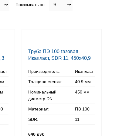
Показывать по:
Труба ПЭ 100 газовая
,3
Икапласт, SDR 11, 450х40,9
мм
ласт
Производитель:
Икапласт
мм
Толщина стенки:
40.9 мм
мм
Номинальный
450 мм
диаметр DN:
00
Материал:
ПЭ 100
SDR:
11
640 руб