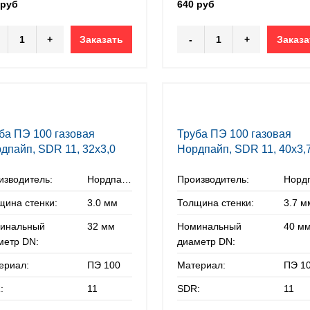
 руб
640 руб
+
Заказать
-
+
Заказа
ба ПЭ 100 газовая
Труба ПЭ 100 газовая
дпайп, SDR 11, 32х3,0
Нордпайп, SDR 11, 40х3,
мм
изводитель:
Нордпайп
Производитель:
щина стенки:
3.0 мм
Толщина стенки:
3.7 м
инальный
32 мм
Номинальный
40 м
метр DN:
диаметр DN:
ериал:
ПЭ 100
Материал:
ПЭ 1
:
11
SDR:
11