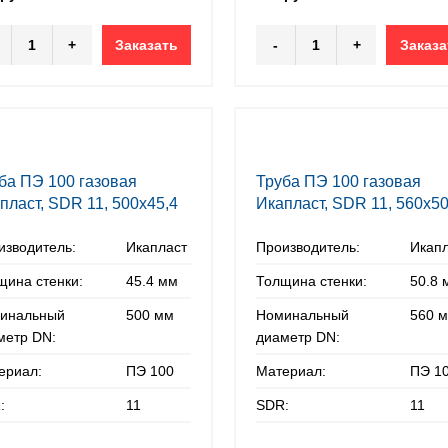
+
Заказать
-
+
Заказа
ба ПЭ 100 газовая
Труба ПЭ 100 газовая
пласт, SDR 11, 500х45,4
Икапласт, SDR 11, 560х50
мм
изводитель:
Икапласт
Производитель:
Икап
щина стенки:
45.4 мм
Толщина стенки:
50.8 
инальный
500 мм
Номинальный
560 
метр DN:
диаметр DN:
ериал:
ПЭ 100
Материал:
ПЭ 1
:
11
SDR:
11