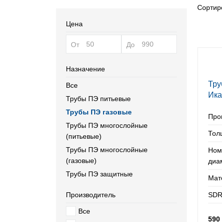
Сортиро
Цена
От
До
Назначение
Тру
Все
Ика
Трубы ПЭ питьевые
мм
Трубы ПЭ газовые
Про
Трубы ПЭ многослойные
Тол
(питьевые)
Трубы ПЭ многослойные
Ном
(газовые)
диа
Трубы ПЭ защитные
Мат
Производитель
SDR
Все
590