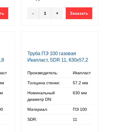
ть
-
+
Заказать
Труба ПЭ 100 газовая
,8
Икапласт, SDR 11, 630х57,2
мм
ласт
Производитель:
Икапласт
мм
Толщина стенки:
57.2 мм
мм
Номинальный
630 мм
диаметр DN:
00
Материал:
ПЭ 100
SDR:
11