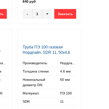
640 руб
ть
-
+
Заказать
Труба ПЭ 100 газовая
7
Нордпайп, SDR 11, 50х4,6
мм
Нордпайп
Производитель:
Нордпайп
м
Толщина стенки:
4.6 мм
м
Номинальный
50 мм
диаметр DN:
00
Материал:
ПЭ 100
SDR:
11