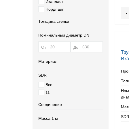
Икапласт
Нордпайп
-
Толщина стенки
Номинальный диаметр DN
От
До
Тру
Ика
Материал
мм
Про
SDR
Тол
Все
Ном
11
диа
Соединение
Мат
SDR
Масса 1 м