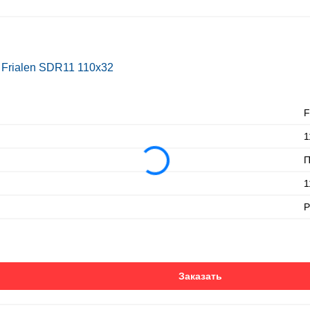
Frialen SDR11 110х32
F
1
П
1
P
Заказать