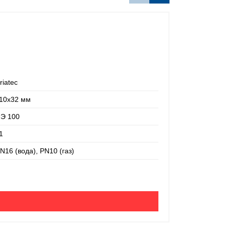
riatec
10х32 мм
Э 100
1
Заглушка э
N16 (вода), PN10 (газ)
Производител
Номинальный
Материал: