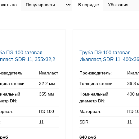
вать по:
В порядке:
ба ПЭ 100 газовая
Труба ПЭ 100 газовая
пласт, SDR 11, 355х32,2
Икапласт, SDR 11, 400х36
мм
изводитель:
Икапласт
Производитель:
Икап
щина стенки:
32.2 мм
Толщина стенки:
36.3 
инальный
355 мм
Номинальный
400 
метр DN:
диаметр DN:
ериал:
ПЭ 100
Материал:
ПЭ 1
:
11
SDR:
11
 руб
640 руб