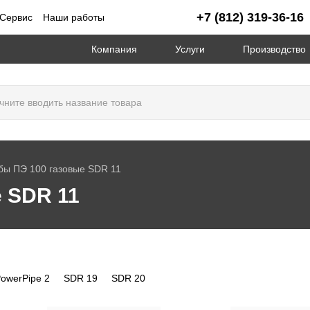
+7 (812) 319-36-16
Сервис
Наши работы
Компания
Услуги
Производство
бы ПЭ 100 газовые SDR 11
 SDR 11
owerPipe 2
SDR 19
SDR 20