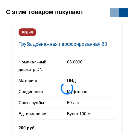
С этим товаром покупают
Акция
А
Труба дренажная перфорированная 63
Тр
Номинальный
63.0000
Но
диаметр DN:
ди
Материал:
ПНД
Ма
Соединение:
Муфтовое
Со
Срок службы:
50 лет
Ср
Ед. измерения:
Бухта 100 м
Ед
200 руб
20