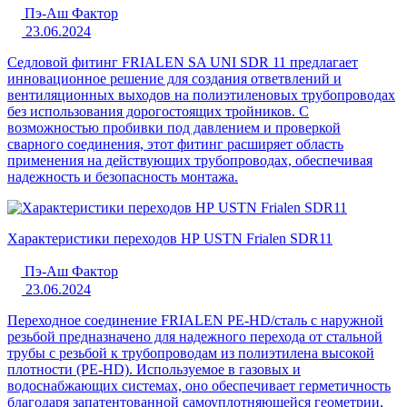
Пэ-Аш Фактор
23.06.2024
Седловой фитинг FRIALEN SA UNI SDR 11 предлагает
инновационное решение для создания ответвлений и
вентиляционных выходов на полиэтиленовых трубопроводах
без использования дорогостоящих тройников. С
возможностью пробивки под давлением и проверкой
сварного соединения, этот фитинг расширяет область
применения на действующих трубопроводах, обеспечивая
надежность и безопасность монтажа.
Характеристики переходов НР USTN Frialen SDR11
Пэ-Аш Фактор
23.06.2024
Переходное соединение FRIALEN PE-HD/сталь с наружной
резьбой предназначено для надежного перехода от стальной
трубы с резьбой к трубопроводам из полиэтилена высокой
плотности (PE-HD). Используемое в газовых и
водоснабжающих системах, оно обеспечивает герметичность
благодаря запатентованной самоуплотняющейся геометрии,