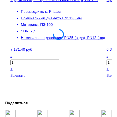
Производитель:
Friatec
Номинальный диаметр DN:
125 мм
Материал:
ПЭ 100
SDR:
7,4
Номинальное давление:
PN25 (вода), PN12 (газ)
7 171.40 руб
6 310
-
-
+
+
Заказать
Заказ
Поделиться